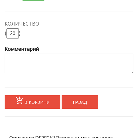
КОЛИЧЕСТВО
⟨
⟩
Комментарий
В КОРЗИНУ
НАЗАД
Описание: DF282K1Перчатки мед. однораз.